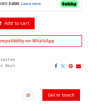
Add to cart
ompatibility on WhatsApp
arantee
ss Days
Get in touch